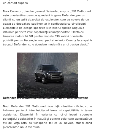
un confort superio
Mark Cameron, director general Defender, a spus: „130 Outbound
este o variantă extrem de apreciată în gama Defender, pentru
clienții cu un spirit dezvoltat de explorator, care au nevoie de un
spațiu de depozitare suplimentar în configurația cu cinci locuri.
Elementele de design specifice și interiorul spațios asigură o
îmbinare perfectă între capabilități și funcționalitate. Odată cu
lansarea motorizării V8 pentru modelul 130, există o variantă
potrivită pentru fiecare, iar noul pachet exterior County face apel la
trecutul Defender, cu o abordare modernă a unui design clasic.”
Defender 130 Outbound: exploratorul de lux în varianta extremă
Noul Defender 130 Outbound face față situațiilor dificile, cu o
îmbinare perfectă între habitaclul luxos și capabilitățile în teren
accidentat. Disponibil în varianta cu cinci locuri, sporește
potențialul deplasărilor în natură și permite celor care apreciază un
stil de viață activ să transporte tot ce au nevoie, atunci când
pleacă într-o nouă aventură.