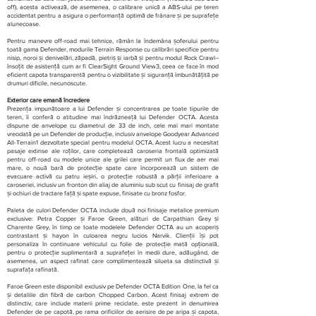
off), acesta activează, de asemenea, o calibrare unică a ABS-ului pe teren
accidentat pentru a asigura o performanță optimă de frânare și pe suprafețe
alunecoase.
Pentru manevre off-road mai tehnice, rămân la îndemâna șoferului pentru
toată gama Defender, modurile Terrain Response cu calibrări specifice pentru
nisip, noroi și denivelări, zăpadă, pietriș și iarbă și pentru modul Rock Crawl–
însoțit de asistență cum ar fi ClearSight Ground View3, ceea ce face în mod
eficient capota transparentă pentru o vizibilitate și siguranță îmbunătățită pe
drumuri dificile, necunoscute.
Exterior care emană încredere
Prezența impunătoare a lui Defender și concentrarea pe toate tipurile de
teren, îi conferă o atitudine mai îndrăzneață lui Defender OCTA. Acesta
dispune de anvelope cu diametrul de 33 de inch, cele mai mari montate
vreodată pe un Defender de producție, inclusiv anvelope Goodyear Advanced
All-Terrain1 dezvoltate special pentru modelul OCTA. Acest lucru a necesitat
pasaje extinse ale roților, care completează caroseria frontală optimizată
pentru off-road cu modele unice ale grilei care permit un flux de aer mai
mare, o nouă bară de protecție spate care încorporează un sistem de
evacuare activă cu patru ieșiri, o protecție robustă a părții inferioare a
caroseriei, inclusiv un fronton din aliaj de aluminiu sub scut cu finisaj de grafit
și ochiuri de tractare față și spate expuse, finisate cu bronz fosfor.
Paleta de culori Defender OCTA include două noi finisaje metalice premium
exclusive: Petra Copper și Faroe Green, alături de Carpathian Grey și
Charente Grey, în timp ce toate modelele Defender OCTA au un acoperiș
contrastant și hayon în culoarea negru lucios Narvik. Clienții își pot
personaliza în continuare vehiculul cu folie de protecție mată opțională,
pentru o protecție suplimentară a suprafeței în medii dure, adăugând, de
asemenea, un aspect rafinat care complimentează silueta sa distinctivă și
suprafața rafinată.
Faroe Green este disponibil exclusiv pe Defender OCTA Edition One, la fel ca
și detaliile din fibră de carbon Chopped Carbon. Acest finisaj extrem de
distinctiv, care include materii prime reciclate, este prezent in denumirea
Defender de pe capotă, pe rama orificiilor de aerisire de pe aripa și capota,