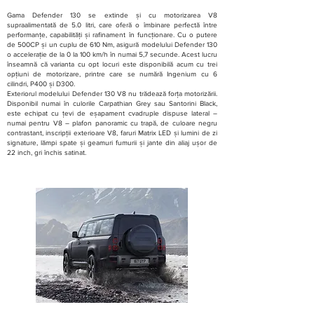
Gama Defender 130 se extinde și cu motorizarea V8
supraalimentată de 5.0 litri, care oferă o îmbinare perfectă între
performanțe, capabilități și rafinament în funcționare. Cu o putere
de 500CP și un cuplu de 610 Nm, asigură modelului Defender 130
o accelerație de la 0 la 100 km/h în numai 5,7 secunde. Acest lucru
înseamnă că varianta cu opt locuri este disponibilă acum cu trei
opțiuni de motorizare, printre care se numără Ingenium cu 6
cilindri, P400 și D300.
Exteriorul modelului Defender 130 V8 nu trădează forța motorizării.
Disponibil numai în culorile Carpathian Grey sau Santorini Black,
este echipat cu țevi de eșapament cvadruple dispuse lateral –
numai pentru V8 – plafon panoramic cu trapă, de culoare negru
contrastant, inscripții exterioare V8, faruri Matrix LED și lumini de zi
signature, lămpi spate și geamuri fumurii și jante din aliaj ușor de
22 inch, gri închis satinat.