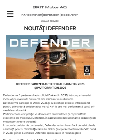
NOUTĂ
ȚI
DEFENDER
DEFENDER: PARTENER AUTO OFICIAL DAKAR DIN 2025
ȘI PARTICIPANT DIN 2026
Defender va fi partenerul auto oficial Dakar din 2025, într-un parteneriat
încheiat pe mai mulți ani cu cel mai solicitant raliu din lume
Defender va participa la Dakar 2026 și cu o echipă oficială, introducând
pentru prima dată emblematica marcă 4x4 la cea mai performantă cursă off-
road de anduranță
Participarea la competiție va demonstra durabilitatea și capabilitățile
excelente ale modelului Defender, în cadrul celei mai solicitante competiții de
motorsport create vreodată
În cadrul acordului de parteneriat, Defender va furniza o flotă de vehicule de
asistență pentru oficialitățile Raliului Dakar și reprezentanții media VIP, până
în 2028, și încă 6 vehicule Defender specializate în recunoaștere