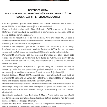
DEFENDER OCTA:
NOUL MAESTRU AL PERFORMANȚELOR EXTREME ATÂT PE
ȘOSEA, CÂT ȘI PE TEREN ACCIDENTAT
Cel mai puternic și mai fiabil model din familia Defender, duce luxul și
capabilitățile de înaltă performanță la următorul nivel
Erou de înaltă performanță: Noul Defender OCTA este cel mai dinamic
Defender creat vreodată, cu capabilități și performanțe de neegalat atât pe
șosea, cât și pe teren accidentat.
Luxos, dar și robust: La fel ca un diamant, Noul Defender OCTA este o
combinație rară de robustețe extremă și lux – numele său este inspirat de cel
mai dur și mai dorit mineral de pe pământ.
Prezență de neegalat: Ținuta sa de drum impunătoare și noul design
îndrăzneț au scos în evidență modelul Defender OCTA, în timp ce noua
semnătură grafică aduce un omagiu calităților sale similare diamantului.
Performanță definitorie: Cel mai puternic Defender de până acum este
echipat cu un motor V8 mild-hybrid Twin Turbo de 4,4 litri, care dezvoltă 635
CP și un cuplu de până la 750 Nm1, cu accelerație de la 0 km/h la 100km/h în
doar 4 secunde.
Suspensie inteligentă: Suspensia 6D Dynamics asigură controlul mișcărilor de
tangaj și ruliu, iar componentele șasiului complet reproiectate conferă
performanțe revoluționare pe o gamă largă de suprafețe și condiții.
Moduri dedicate: Modul OCTA, complet nou – primul mod off-road axat pe
performanță echipând un Defender – oferă toate capabilitățile off-road, plus
frâna anti-blocare dedicată și funcția Launch Control.
Premiere în construcția noului Defender: noile scaune performante dispun de
tehnologia Body and Soul care transpun ocupanții scaunelor din față în
experiența unică a fiecărei călătorii, finisaje cu materiale și culori noi, extrem
de durabile.
Specificație exclusivă: Noul Defender OCTA – Prima ediție are specificații
predefinite pentru primul an de producție, cu opțiuni exclusive noi de vopsea
și detalii interioare Chopped Carbon.
Debut dinamic: Noul Defender OCTA își va face premiera mondială publică și
debutul dinamic la Goodwood Festival of Speed (11-14 iulie).