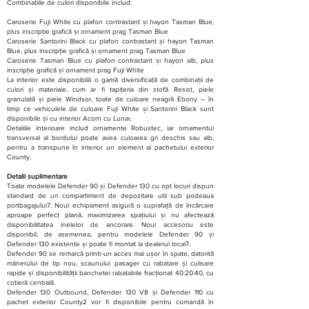
Combinațiile de culori disponibile includ:
Caroserie Fuji White cu plafon contrastant și hayon Tasman Blue,
plus inscripție grafică și ornament prag Tasman Blue
Caroserie Santorini Black cu plafon contrastant și hayon Tasman
Blue, plus inscripție grafică și ornament prag Tasman Blue
Caroserie Tasman Blue cu plafon contrastant și hayon alb, plus
inscripție grafică și ornament prag Fuji White
La interior este disponibilă o gamă diversificată de combinații de
culori și materiale, cum ar fi tapițeria din stofă Resist, piele
granulată și piele Windsor, toate de culoare neagră Ebony – în
timp ce vehiculele de culoare Fuji White și Santorini Black sunt
disponibile și cu interior Acorn cu Lunar.
Detaliile interioare includ ornamente Robustec, iar ornamentul
transversal al bordului poate avea culoarea gri deschis sau alb,
pentru a transpune în interior un element al pachetului exterior
County.
Detalii suplimentare
Toate modelele Defender 90 și Defender 130 cu opt locuri dispun
standard de un compartiment de depozitare util sub podeaua
portbagajului7. Noul echipament asigură o suprafață de încărcare
aproape perfect plană, maximizarea spațiului și nu afectează
disponibilitatea inelelor de ancorare. Noul accesoriu este
disponibil, de asemenea, pentru modelele Defender 90 și
Defender 130 existente și poate fi montat la dealerul local7.
Defender 90 se remarcă printr-un acces mai ușor în spate, datorită
mânerului de tip nou, scaunului pasager cu rabatare și culisare
rapide și disponibilității banchetei rabatabile fracționat 40:20:40, cu
cotieră centrală.
Defender 130 Outbound, Defender 130 V8 și Defender 110 cu
pachet exterior County2 vor fi disponibile pentru comandă în