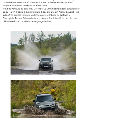
cu nerăbdare aventura. Vom comunica mai multe detalii despre acest
program interesant la Raliul Dakar din 2025.”
Flota de vehicule de asistență Defender va urmări competitorii cursei Dakar
2025 – a 47-a ediție a evenimentului și cea de-a 6-a în Arabia Saudită – pe
măsură ce aceștia vor urma un traseu care se întinde de la Bisha la
Shubaytah. Traseul fabulos include o aventură solicitantă de trei zile prin
„Pătrimea Goală”, unde cursa va ajunge la final.