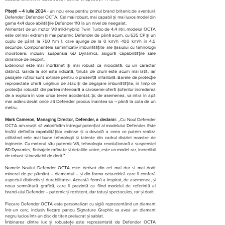
Pitești – 4 iulie 2024
- un nou erou pentru primul brand britanic de aventură
Defender: Defender OCTA. Cel mai robust, mai capabil și mai luxos model din
gama 4x4 duce abilitățile Defender 110 la un nivel de neegalat.
Alimentat de un motor V8 mild-hybrid Twin Turbo de 4,4 litri, modelul OCTA
este cel mai extrem și mai puternic Defender de până acum, cu 635 CP și un
cuplu de până la 750 Nm 1, care ajunge de la 0 km/h -100 km/h în 4,0
secunde. Componentele semnificativ îmbunătățite ale șasiului cu tehnologii
inovatoare, inclusiv suspensia 6D Dynamics, asigură capabilitățile sale
dinamice de neoprit.
Exteriorul este mai îndrăzneț și mai robust ca niciodată, cu un caracter
distinct. Garda la sol este ridicată, ținuta de drum este acum mai lată, iar
pasajele roților sunt extinse pentru o prezență infailibilă. Barele de protecție
reproiectate oferă unghiuri de atac și de degajare îmbunătățite, în timp ce
protecția robustă din partea inferioară a caroseriei oferă șoferilor încrederea
de a explora în voie orice teren accidentat. Și, de asemenea, va intra în apă
mai adânc decât orice alt Defender produs înaintea sa – până la cota de un
metru.
Mark Cameron, Managing Director, Defender, a declara
t: „Cu Noul Defender
OCTA am reușit să valorificăm întregul potențial al modelului Defender. Este
însăși definiția capabilităților extinse și o dovadă a ceea ce putem realiza
utilizând cele mai bune tehnologii și talente din cadrul diviziei noastre de
inginerie. Cu motorul său puternic V8, tehnologia revoluționară a suspensiei
6D Dynamics, finisajele rafinate și detaliile unice, este un model rar, incredibil
de robust și inevitabil de dorit.”
Numele Noului Defender OCTA este derivat din cel mai dur și mai dorit
mineral de pe pământ – diamantul – și din forma octaedrică care îi conferă
aspectul distinctiv și durabilitatea. Această formă a inspirat, de asemenea, și
noua semnătură grafică, care îl prezintă ca fiind modelul de referință al
brand-ului Defender – puternic și rezistent, dar totuși spectaculos, rar și dorit.
Fiecare Defender OCTA este personalizat cu siglă reprezentând un diamant
într-un cerc, inclusiv fiecare panou Signature Graphic va avea un diamant
negru lucios într-un disc de titan prelucrat și sablat.
Îmbinarea dintre lux și robustețe este reprezentată de Defender OCTA