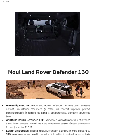
curând.
Noul Land Rover Defender 130
Aventură pentru toți:
Noul Land Rover Defender 130 vine cu o caroserie
extinsă, un interior mai mare și, astfel, un confort superior, perfect
pentru expediții în familie, de până la opt persoane, pe toate tipurile de
teren
Abilitățile noului Defender 130
: Extinderea ampatamentului păstrează
abilitățile și articulațiile off-road ale modelului, cu trei rânduri de scaune,
în aranjamentul 2+3+3
Design emblematic
: Silueta noului Defender, alungită în mod elegant cu
340 mm pentru un spațiu interior îmbunătățit, având o capacitate