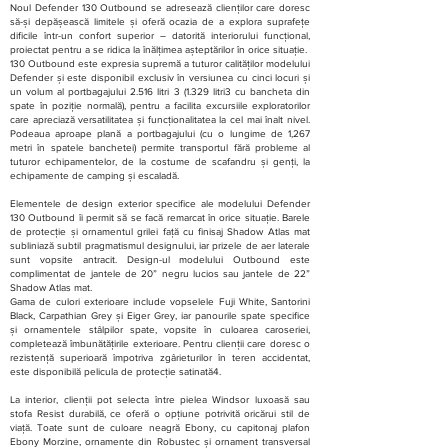
Noul Defender 130 Outbound se adresează clienților care doresc
să-și depășească limitele și oferă ocazia de a explora suprafețe
dificile într-un confort superior – datorită interiorului funcțional,
proiectat pentru a se ridica la înălțimea așteptărilor în orice situație.
130 Outbound este expresia supremă a tuturor calităților modelului
Defender și este disponibil exclusiv în versiunea cu cinci locuri și
un volum al portbagajului 2.516 litri 3 (1.329 litri3 cu bancheta din
spate în poziție normală), pentru a facilita excursiile exploratorilor
care apreciază versatilitatea și funcționalitatea la cel mai înalt nivel.
Podeaua aproape plană a portbagajului (cu o lungime de 1,267
metri în spatele banchetei) permite transportul fără probleme al
tuturor echipamentelor, de la costume de scafandru și genți, la
echipamente de camping și escaladă.
Elementele de design exterior specifice ale modelului Defender
130 Outbound îi permit să se facă remarcat în orice situație. Barele
de protecție și ornamentul grilei față cu finisaj Shadow Atlas mat
subliniază subtil pragmatismul designului, iar prizele de aer laterale
sunt vopsite antracit. Design-ul modelului Outbound este
complimentat de jantele de 20” negru lucios sau jantele de 22”
Shadow Atlas mat.
Gama de culori exterioare include vopselele Fuji White, Santorini
Black, Carpathian Grey și Eiger Grey, iar panourile spate specifice
și ornamentele stâlpilor spate, vopsite în culoarea caroseriei,
completează îmbunătățirile exterioare. Pentru clienții care doresc o
rezistență superioară împotriva zgârieturilor în teren accidentat,
este disponibilă pelicula de protecție satinată4.
La interior, clienții pot selecta între pielea Windsor luxoasă sau
stofa Resist durabilă, ce oferă o opțiune potrivită oricărui stil de
viață. Toate sunt de culoare neagră Ebony, cu capitonaj plafon
Ebony Morzine, ornamente din Robustec și ornament transversal