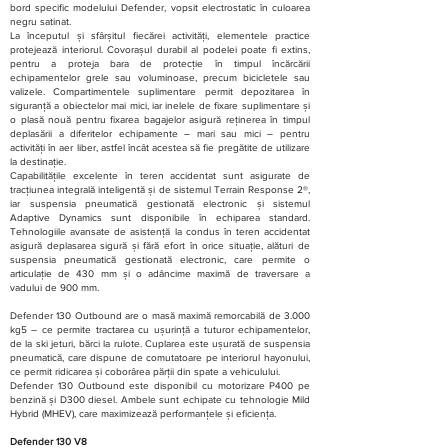
bord specific modelului Defender, vopsit electrostatic în culoarea
negru satinat.
La începutul și sfârșitul fiecărei activități, elementele practice
protejează interiorul. Covorașul durabil al podelei poate fi extins,
pentru a proteja bara de protecție în timpul încărcării
echipamentelor grele sau voluminoase, precum bicicletele sau
valizele. Compartimentele suplimentare permit depozitarea în
siguranță a obiectelor mai mici, iar inelele de fixare suplimentare și
o plasă nouă pentru fixarea bagajelor asigură reținerea în timpul
deplasării a diferitelor echipamente – mari sau mici – pentru
activități în aer liber, astfel încât acestea să fie pregătite de utilizare
la destinație.
Capabilitățile excelente în teren accidentat sunt asigurate de
tracțiunea integrală inteligentă și de sistemul Terrain Response 2®,
iar suspensia pneumatică gestionată electronic și sistemul
Adaptive Dynamics sunt disponibile în echiparea standard.
Tehnologiile avansate de asistență la condus în teren accidentat
asigură deplasarea sigură și fără efort în orice situație, alături de
suspensia pneumatică gestionată electronic, care permite o
articulație de 430 mm și o adâncime maximă de traversare a
vadului de 900 mm.
Defender 130 Outbound are o masă maximă remorcabilă de 3.000
kg5 – ce permite tractarea cu ușurință a tuturor echipamentelor,
de la ski jeturi, bărci la rulote. Cuplarea este ușurată de suspensia
pneumatică, care dispune de comutatoare pe interiorul hayonului,
ce permit ridicarea și coborârea părții din spate a vehiculului.
Defender 130 Outbound este disponibil cu motorizare P400 pe
benzină și D300 diesel. Ambele sunt echipate cu tehnologie Mild
Hybrid (MHEV), care maximizează performanțele și eficiența.
Defender 130 V8