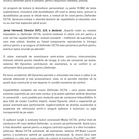
oricărui Defender până în prezent, pentru răspunsuri imediate, precise.
Un program de testare și dezvoltare personalizat, cu peste 13.960 de teste
suplimentare, incluzând atât durabilitatea off-road la viteza mare, precum și
durabilitatea pe șosea la viteză mare, a trebuit să fie creat pentru Defender
OCTA, deoarece echipa a abordat domenii de capabilitate și robustețe care
nu au mai fost explorate până acum.
Jamal Hameedi, Director SVO, JLR, a declarat:
„Experții noștri au realizat
imposibilul cu Defender OCTA, lucrând neobosit în ultimii trei ani pentru a
crea cel mai capabil Defender realizat vreodată – indiferent de suprafața pe
care este utilizat. Aceștia au folosit componente reproiectate în întregul
vehicul pentru a se asigura că Defender OCTA este partenerul perfect pentru
aventuri epice oriunde pe planetă.”
O rețea avansată de amortizoare semi-active continuu interconectate
hidraulic elimină practic mișcările de tangaj și ruliu ale caroseriei pe șosea,
sistemul 6D Dynamics contribuind, de asemenea, la un confort și un
rafinament fără precedent pentru Defender.
Pe teren accidentat, 6D Dynamics permite o articulație mai mare a roților și va
aborda obstacole și mai provocatoare, ceea ce le permite clienților să își
poată duce aventurile și mai departe, în condiții excelente de confort.
Capabilitățile complete ale noului Defender OCTA – care poate detecta
automat suprafața pe care este condus și își poate optimiza setările dinamice
în consecință – sunt posibile prin modurile sale de conducere îmbunătățite. În
plus față de modul Comfort implicit, modul Dynamic oferă o experiență pe
șosea orientată spre performanță, reglând setările de direcție, accelerație și
suspensie ale vehiculului printr-o singură apăsare a butonului cu sigla
transparentă de pe volan.
O apăsare lungă a aceluiași buton accesează Modul OCTA, primul mod de
conducere off-road dedicat Defender, cu accent pe performanță. Acest lucru
a fost dezvoltat special pentru a asigura controlul suprem și a oferi încredere
șoferului. Modul OCTA activează, de asemenea, setarea Off-Road Launch
pentru o accelerare optimă pe suprafețe alunecoase. Și, atunci când este
combinat cu cele mai joase setări de control al tracțiunii (TracDSC sau DSC