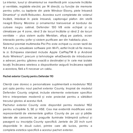
La interior, luxul și dinamismul se manifestă prin scaunele încălzite
și ventilate, reglabile electric pe 14 direcții, cu funcție de memorie
pentru șofer, cu tapițerie din piele Windsor Ebony, piele întoarsă
Dinamica® și stofă Robustec. Acestea sunt completate de volanul
încălzit, îmbrăcat în piele întoarsă, capitonajul plafon din stofă
neagră Ebony Morzine și ornamentul transversal al bordului de
culoare negru satinat. Defender 130 V8 este echipat și cu
climatizare pe 4 zone, rând 3 de locuri încălzite și rând 2 de locuri
ventilate – plus sistem audio Meridian, afișaj pe parbriz, ecran
interactiv pentru șofer și sistem purificare aer din habitaclu plus.
Sistemul premiat multimedia Pivi Pro este echipat cu ecran tactil de
11,4 inch, cu actualizare software prin Wi-Fi, astfel încât să fie mereu
la zi. Echiparea standard include Apple CarPlayTM 6 și Android
Auto Wireless®, precum și tehnologie what3words de introducere
a adresei, pentru găsirea exactă a destinației și în cele mai izolate
locații. Încărcarea wireless a dispozitivelor asigură încărcarea rapidă
a acestora, fără a fi necesar un cablu.
Pachet exterior County pentru Defender 110
Clienții care doresc o personalizare suplimentară a modelului 1102
pot opta pentru noul pachet exterior County. Inspirat de modelul
Defender County original, include elemente exterioare specifice
într-o interpretare modernă și este proiectat pentru a sărbători
trecutul glorios al acestui 4x4.
Pachetul exterior County este disponibil pentru modelul 1102
pentru echipările S, SE și HSE. Cea mai evidentă modificare este
reprezentantă de elementele grafice County de pe uși și părțile
laterale ale caroseriei, iar pragurile iluminate întâmpină șoferul și
pasagerii cu inscripția County specifică. Jantele de 20 inch sunt
disponibile în două culori, printre care alb lucios, pentru a
completa estetica specifică a acestui pachet exterior.