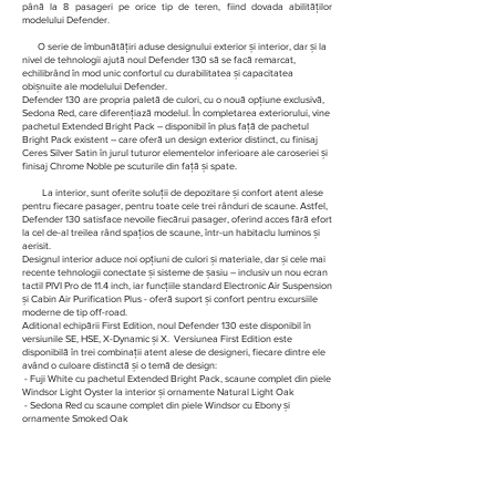
până la 8 pasageri pe orice tip de teren, fiind dovada abilităților
modelului Defender.
O serie de îmbunătățiri aduse designului exterior și interior, dar și la
nivel de tehnologii ajută noul Defender 130 să se facă remarcat,
echilibrând în mod unic confortul cu durabilitatea și capacitatea
obișnuite ale modelului Defender.
Defender 130 are propria paletă de culori, cu o nouă opțiune exclusivă,
Sedona Red, care diferențiază modelul. În completarea exteriorului, vine
pachetul Extended Bright Pack – disponibil în plus față de pachetul
Bright Pack existent – care oferă un design exterior distinct, cu finisaj
Ceres Silver Satin în jurul tuturor elementelor inferioare ale caroseriei și
finisaj Chrome Noble pe scuturile din față și spate.
La interior, sunt oferite soluții de depozitare și confort atent alese
pentru fiecare pasager, pentru toate cele trei rânduri de scaune. Astfel,
Defender 130 satisface nevoile fiecărui pasager, oferind acces fără efort
la cel de-al treilea rând spațios de scaune, într-un habitaclu luminos și
aerisit.
Designul interior aduce noi opțiuni de culori și materiale, dar și cele mai
recente tehnologii conectate și sisteme de șasiu – inclusiv un nou ecran
tactil PIVI Pro de 11.4 inch, iar funcțiile standard Electronic Air Suspension
și Cabin Air Purification Plus - oferă suport și confort pentru excursiile
moderne de tip off-road.
Aditional echipării First Edition, noul Defender 130 este disponibil în
versiunile SE, HSE, X-Dynamic și X. Versiunea First Edition este
disponibilă în trei combinații atent alese de designeri, fiecare dintre ele
având o culoare distinctă și o temă de design:
- Fuji White cu pachetul Extended Bright Pack, scaune complet din piele
Windsor Light Oyster la interior și ornamente Natural Light Oak
- Sedona Red cu scaune complet din piele Windsor cu Ebony și
ornamente Smoked Oak
- Carpathian Grey cu scaune complet din piele Vintage Tan Windsor și
ornamente Rough-Cut Walnut
Design exterior