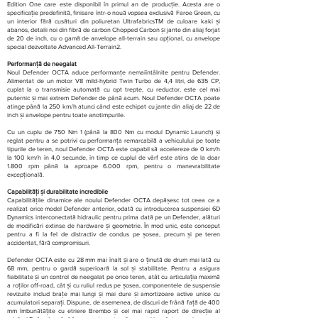
Edition One care este disponibil în primul an de producție. Acesta are o
specificație predefinită, finisare într-o nouă vopsea exclusivă Faroe Green, cu
un interior fără cusături din poliuretan UltrafabricsTM de culoare kaki și
abanos, detalii noi din fibră de carbon Chopped Carbon și jante din aliaj forjat
de 20 de inch, cu o gamă de anvelope all-terrain sau opțional, cu anvelope
special dezvoltate Advanced All-Terrain2.
Performanță de neegalat
Noul Defender OCTA aduce performanțe nemaiîntâlnite pentru Defender.
Alimentat de un motor V8 mild-hybrid Twin Turbo de 4,4 litri, de 635 CP,
cuplat la o transmisie automată cu opt trepte, cu reductor, este cel mai
puternic și mai extrem Defender de până acum. Noul Defender OCTA poate
atinge până la 250 km/h atunci când este echipat cu jante din aliaj de 22 de
inch și anvelope pentru toate anotimpurile.
Cu un cuplu de 750 Nm 1 (până la 800 Nm cu modul Dynamic Launch) și
reglat pentru a se potrivi cu performanța remarcabilă a vehiculului pe toate
tipurile de teren, noul Defender OCTA este capabil să accelereze de 0 km/h
la 100 km/h în 4,0 secunde, în timp ce cuplul de vârf este atins de la doar
1.800 rpm până la aproape 6.000 rpm, pentru o manevrabilitate
excepțională.
Capabilități și durabilitate incredibile
Capabilitățile dinamice ale noului Defender OCTA depășesc tot ceea ce a
realizat orice model Defender anterior, odată cu introducerea suspensiei 6D
Dynamics interconectată hidraulic pentru prima dată pe un Defender, alături
de modificări extinse de hardware și geometrie. În mod unic, este conceput
pentru a fi la fel de distractiv de condus pe șosea, precum și pe teren
accidentat, fără compromisuri.
Defender OCTA este cu 28 mm mai înalt și are o ținută de drum mai lată cu
68 mm, pentru o gardă superioară la sol și stabilitate. Pentru a asigura
fiabilitate și un control de neegalat pe orice teren, atât cu articulația maximă
a roților off-road, cât și cu ruliul redus pe șosea, componentele de suspensie
revizuite includ brațe mai lungi și mai dure și amortizoare active unice cu
acumulatori separați. Dispune, de asemenea, de discuri de frână față de 400
mm îmbunătățite cu etriere Brembo și cel mai rapid raport de direcție al