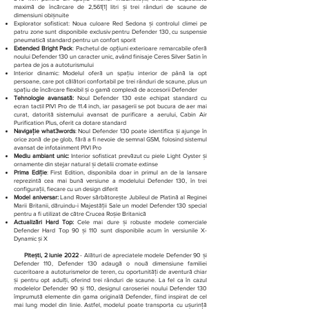
maximă de încărcare de 2,561[1] litri și trei rânduri de scaune de
dimensiuni obișnuite
Explorator sofisticat: Noua culoare Red Sedona și controlul climei pe
patru zone sunt disponibile exclusiv pentru Defender 130, cu suspensie
pneumatică standard pentru un confort sporit
Extended Bright Pack
: Pachetul de opțiuni exterioare remarcabile oferă
noului Defender 130 un caracter unic, având finisaje Ceres Silver Satin în
partea de jos a autoturismului
Interior dinamic: Modelul oferă un spațiu interior de până la opt
persoane, care pot călători confortabil pe trei rânduri de scaune, plus un
spațiu de încărcare flexibil și o gamă complexă de accesorii Defender
Tehnologie avansată:
Noul Defender 130 este echipat standard cu
ecran tactil PIVI Pro de 11.4 inch, iar pasagerii se pot bucura de aer mai
curat, datorită sistemului avansat de purificare a aerului, Cabin Air
Purification Plus, oferit ca dotare standard
Navigație what3words
: Noul Defender 130 poate identifica și ajunge în
orice zonă de pe glob, fără a fi nevoie de semnal GSM, folosind sistemul
avansat de infotainment PIVI Pro
Mediu ambiant unic:
Interior sofisticat prevăzut cu piele Light Oyster și
ornamente din stejar natural și detalii cromate extinse
Prima Ediție
: First Edition, disponibila doar in primul an de la lansare
reprezintă cea mai bună versiune a modelului Defender 130, în trei
configurații, fiecare cu un design diferit
Model aniversar:
Land Rover sărbătorește Jubileul de Platină al Reginei
Marii Britanii, dăruindu-i Majestății Sale un model Defender 130 special
pentru a fi utilizat de către Crucea Roșie Britanică
Actualizări Hard Top:
Cele mai dure și robuste modele comerciale
Defender Hard Top 90 și 110 sunt disponibile acum în versiunile X-
Dynamic și X
Pitești, 2 iunie 2022
- Alături de apreciatele modele Defender 90 și
Defender 110, Defender 130 adaugă o nouă dimensiune familiei
cuceritoare a autoturismelor de teren, cu oportunități de aventură chiar
și pentru opt adulți, oferind trei rânduri de scaune. La fel ca în cazul
modelelor Defender 90 și 110, designul caroseriei noului Defender 130
împrumută elemente din gama originală Defender, fiind inspirat de cel
mai lung model din linie. Astfel, modelul poate transporta cu ușurință