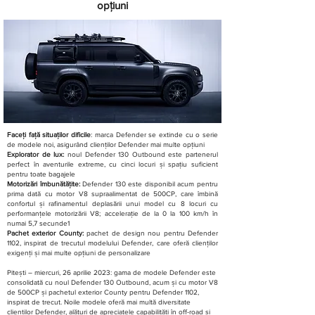
opțiuni
Faceți față situaților dificile
: marca Defender se extinde cu o serie
de modele noi, asigurând clienților Defender mai multe opțiuni
Explorator de lux:
noul Defender 130 Outbound este partenerul
perfect în aventurile extreme, cu cinci locuri și spațiu suficient
pentru toate bagajele
Motorizări îmbunătățite:
Defender 130 este disponibil acum pentru
prima dată cu motor V8 supraalimentat de 500CP, care îmbină
confortul și rafinamentul deplasării unui model cu 8 locuri cu
performanțele motorizării V8; accelerație de la 0 la 100 km/h în
numai 5,7 secunde1
Pachet exterior County:
pachet de design nou pentru Defender
1102, inspirat de trecutul modelului Defender, care oferă clienților
exigenți și mai multe opțiuni de personalizare
Pitești – miercuri, 26 aprilie 2023: gama de modele Defender este
consolidată cu noul Defender 130 Outbound, acum și cu motor V8
de 500CP și pachetul exterior County pentru Defender 1102,
inspirat de trecut. Noile modele oferă mai multă diversitate
clienților Defender, alături de apreciatele capabilități în off-road și