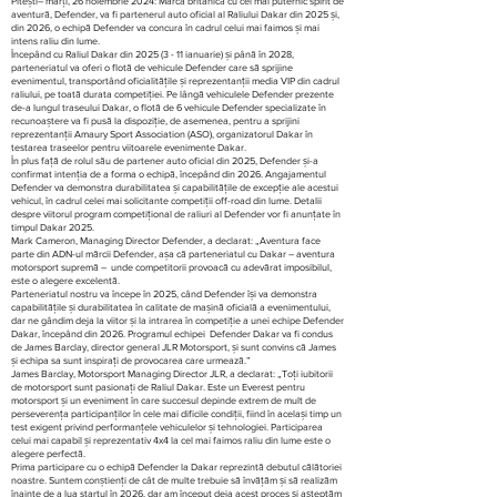
Pitești– marți, 26 noiembrie 2024: Marca britanică cu cel mai puternic spirit de
aventură, Defender, va fi partenerul auto oficial al Raliului Dakar din 2025 și,
din 2026, o echipă Defender va concura în cadrul celui mai faimos și mai
intens raliu din lume.
Începând cu Raliul Dakar din
2025 (3 - 11
ianuarie) și până în 2028,
parteneriatul va oferi o flotă de vehicule Defender care să sprijine
evenimentul, transportând oficialitățile și reprezentanții media VIP din cadrul
raliului, pe toată durata competiției. Pe lângă vehiculele Defender prezente
de-a lungul traseului Dakar, o flotă de 6 vehicule Defender specializate în
recunoaștere va fi pusă la dispoziție, de asemenea, pentru a sprijini
reprezentanții Amaury Sport Association (ASO), organizatorul Dakar în
testarea traseelor pentru viitoarele evenimente Dakar.
În plus față de rolul său de partener auto oficial din 2025, Defender și-a
confirmat intenția de a forma o echipă, începând din 2026. Angajamentul
Defender va demonstra durabilitatea și capabilitățile de excepție ale acestui
vehicul, în cadrul celei mai solicitante competiții off-road din lume. Detalii
despre viitorul program competițional de raliuri al Defender vor fi anunțate în
timpul Dakar 2025.
Mark Cameron, Managing Director Defender, a declarat: „Aventura face
parte din ADN-ul mărcii Defender, așa că parteneriatul cu Dakar – aventura
motorsport supremă – unde competitorii provoacă cu adevărat imposibilul,
este o alegere excelentă.
Parteneriatul nostru va începe în 2025, când Defender își va demonstra
capabilitățile și durabilitatea în calitate de mașină oficială a evenimentului,
dar ne gândim deja la viitor și la intrarea în competiție a unei echipe Defender
Dakar, începând din 2026. Programul echipei Defender Dakar va fi condus
de James Barclay, director general JLR Motorsport, și sunt convins că James
și echipa sa sunt inspirați de provocarea care urmează.”
James Barclay, Motorsport Managing Director JLR, a declarat: „Toți iubitorii
de motorsport sunt pasionați de Raliul Dakar. Este un Everest pentru
motorsport și un eveniment în care succesul depinde extrem de mult de
perseverența participanților în cele mai dificile condiții, fiind în același timp un
test exigent privind performanțele vehiculelor și tehnologiei. Participarea
celui mai capabil și reprezentativ 4x4 la cel mai faimos raliu din lume este o
alegere perfectă.
Prima participare cu o echipă Defender la Dakar reprezintă debutul călătoriei
noastre. Suntem conștienți de cât de multe trebuie să învățăm și să realizăm
înainte de a lua startul în 2026, dar am început deja acest proces și așteptăm