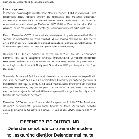
spatele scaunelor față și consola centrală.
Interior captivant
În interior, combinațiile inedite scot Noul Defender OCTA în evidență. Sunt
disponibile două opțiuni extrem de rezistente din material poliuretan
UltrafabricsTM – cu 30% mai ușoare decât pielea tradițională. Acest finisaj al
scaunului este standard pe Defender OCT Edition One, în ton duo Kaki și
Abanos, cu un material textil tricotat și un finisaj minimalist, fără cusături.
Pentru Defender OCTA, interiorul standard este din piele semi-anilină Burnt
Sienna, în combinație cu textil KvadratTM în culoarea abanosului. Alternativ,
orice Defender OCTA poate fi echipat cu material poliuretan UltrafabricsTM
în culorile Light Cloud și Lunar sau piele semi-anilină Ebony.
Defender OCTA este echipat în partea din față cu scaune Performance
complet noi, cu o susținere laterală îmbunătățită și tetiere integrate.
Asocierea strânsă a lui Defender cu muzica este adusă în prim-plan cu
tehnologia audio imersivă Body and Soul disponibilă pentru prima dată pe
Defender.
Scaunele Body and Solul au fost dezvoltate în colaborare cu experții din
industria muzicală SUBPAC și Universitatea Coventry, permițând șoferului și
pasagerului din față să simtă și să audă muzica. Șase programe de wellness
sunt, de asemenea, disponibile pentru a contribui la relaxarea ocupanților
sau pentru a ajuta la îmbunătățirea răspunsurilor cognitive în mișcare, în
funcție de preferințele acestora.
Defender OCTA va putea fi comandat începand cu 31 iulie 2024. Noul erou
de înaltă performanță, pentru toate tipurile de teren, își va face debutul
public și dinamic la Goodwood Festival of Speed din 2024, în perioada 11–14
iulie.
DEFENDER 130 OUTBOUND
Defender se extinde cu o serie de modele
noi, asigurând clienților Defender mai multe