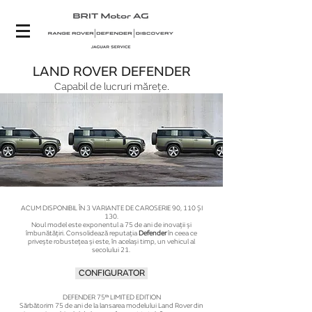
LAND ROVER DEFENDER
Capabil de lucruri mărețe.
ACUM DISPONIBIL ÎN 3 VARIANTE DE CAROSERIE 90, 110 ȘI
130.
Noul model este exponentul a 75 de ani de inovații și
îmbunătățiri. Consolidează reputația
Defender
în ceea ce
privește robustețea și este, în același timp, un vehicul al
secolului 21.
CONFIGURATOR
DEFENDER 75ᵗʰ LIMITED EDITION​
Sărbătorim 75 de ani de la lansarea modelului Land Rover din