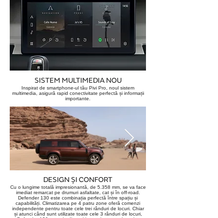
SISTEM MULTIMEDIA NOU
Inspirat de smartphone-ul tău Pivi Pro, noul sistem
multimedia, asigură rapid conectivitate perfectă și informații
importante.
DESIGN ȘI CONFORT
Cu o lungime totală impresionantă, de 5.358 mm, se va face
imediat remarcat pe drumuri asfaltate, cat și în off-road.
Defender 130 este combinația perfectă între spațiu și
capabilități. Climatizarea pe 4 patru zone oferă comenzi
independente pentru toate cele trei rânduri de locuri. Chiar
și atunci când sunt utilizate toate cele 3 rânduri de locuri,