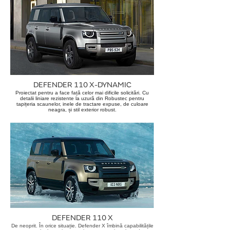
DEFENDER 110 X-DYNAMIC
Proiectat pentru a face față celor mai dificile solicitări. Cu
detalii liniare rezistente la uzură din Robustec pentru
tapițeria scaunelor, inele de tractare expuse, de culoare
neagra, și stil exterior robust.
DEFENDER 110 X
De neoprit. În orice situație. Defender X îmbină capabilitățile