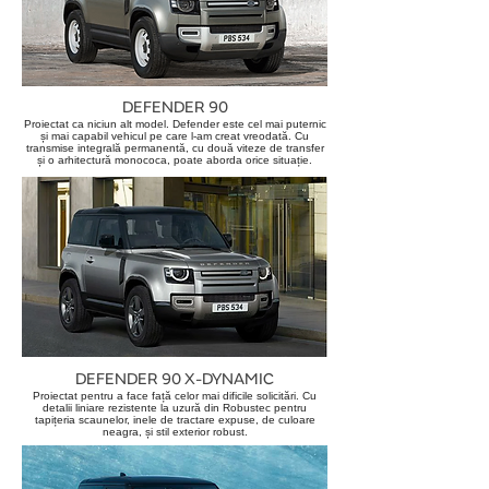
DEFENDER 90
Proiectat ca niciun alt model. Defender este cel mai puternic
și mai capabil vehicul pe care l-am creat vreodată. Cu
transmise integrală permanentă, cu două viteze de transfer
și o arhitectură monococa, poate aborda orice situație.
DEFENDER 90 X-DYNAMIC
Proiectat pentru a face față celor mai dificile solicitări. Cu
detalii liniare rezistente la uzură din Robustec pentru
tapițeria scaunelor, inele de tractare expuse, de culoare
neagra, și stil exterior robust.