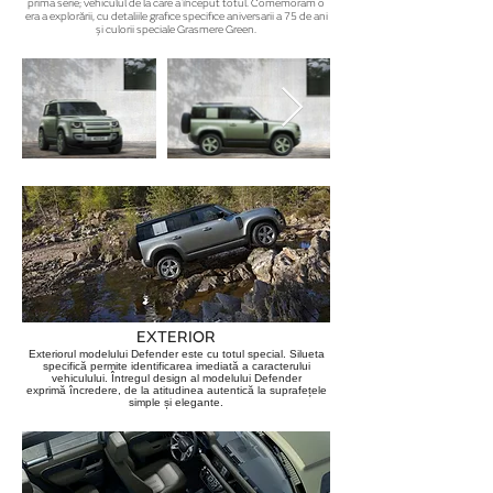
prima serie; vehiculul de la care a început totul. Comemoram o
era a explorării, cu detaliile grafice specifice aniversarii a 75 de ani
și culorii speciale Grasmere Green.
EXTERIOR
Exteriorul modelului Defender este cu totul special. Silueta
specifică permite identificarea imediată a caracterului
vehiculului. Întregul design al modelului Defender
exprimă încredere, de la atitudinea autentică la suprafețele
simple și elegante.