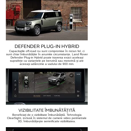
DEFENDER PLUG-IN HYBRID
Capacitațile off-road nu sunt compromise în niciun fel, ci
sunt chiar îmbunătățite în anumite circumstanțe. Land Rover
Defender Plug-in Hybrid poate traversa exact aceleași
suprafețe ca variantele pe benzină sau motorină și are
aceeași adâncime a vadului de 900 mm.
VIZIBILITATE ÎMBUNĂTĂȚITĂ
Beneficiați de o vizibilitate îmbunătățită. Tehnologia
ClearSight, inclusă în sistemul de camere video perimetrale
3D, îmbunătățește semnificativ vizibilitatea.