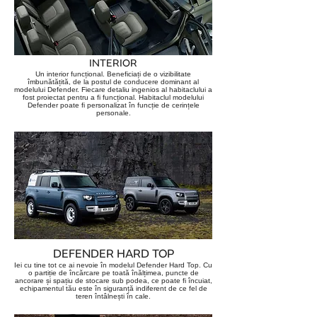
INTERIOR
Un interior funcțional. Beneficiați de o vizibilitate
îmbunătățită, de la postul de conducere dominant al
modelului Defender. Fiecare detaliu ingenios al habitaclului a
fost proiectat pentru a fi funcțional. Habitaclul modelului
Defender poate fi personalizat î
n funcț
ie de cerinț
ele
personale.
DEFENDER HARD TOP
Iei cu tine tot ce ai nevoie în modelul Defender Hard Top. Cu
o partiție de încărcare pe toată înălțimea, puncte de
ancorare și spațiu de stocare sub podea, ce poate fi încuiat,
echipamentul tău este în siguranță indiferent de ce fel de
teren întâlnești în cale.