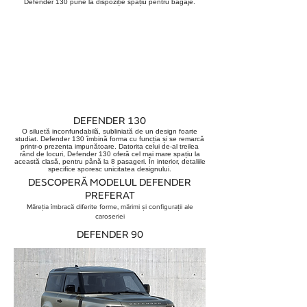
Defender 130 pune la dispoziție spațiu pentru bagaje.
DEFENDER 130
O siluetă inconfundabilă, subliniată de un design foarte
studiat. Defender 130 îmbină forma cu funcția și se remarcă
printr-o prezenta impunătoare. Datorita celui de-al treilea
rând de locuri, Defender 130 oferă cel mai mare spațiu la
această clasă, pentru până la 8 pasageri. În interior, detaliile
specifice sporesc unicitatea designului.
DESCOPERĂ MODELUL DEFENDER
PREFERAT
Măreția îmbracă diferite forme, mărimi și configurații ale
caroseriei
DEFENDER 90