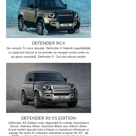
DEFENDER 90 X
De neoprit. În orice situație. Defender X îmbină capabilitățile
cu aspectul robust și va permite sa mergeți acolo unde nu
ați ajuns vreodată. Defender X. Cel mai robust model.
DEFENDER 90 XS EDITION
Defender XS Edition este disponibil în culorile Gondwana
Stone, Hakuba Silver, Santorini Black sau Silicon Silver.
Acest model special este echipat cu bandouri inferioare și
pasaje de roată în culoarea caroseriei și jante de 20", tip