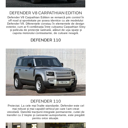
DEFENDER V8
CARPATHIAN EDITION
Defender V8 Carpathian Edition se remarcă prin control în
off road și sportivitate pe șosea identice cu ale modelului
Defender V8. Diferențele constau în elementele de design
exterior, cum ar fi combinația între culoarea Carpathian Grey
și pelicula de protecție satinată, alături de ușa spate și
capota motorului contrastante, de culoare neagră.
DEFENDER 110
DEFENDER 110
Proiectat. La cele mai înalte standarde. Defender este cel
mai robust și mai capabil vehicul pe care l-am creat
vreodată. Datorită tracțiunii integrale permanente, cutiei de
transfer cu 2 trepte și caroseriei autoportante, este pregătit
pentru orice situație.