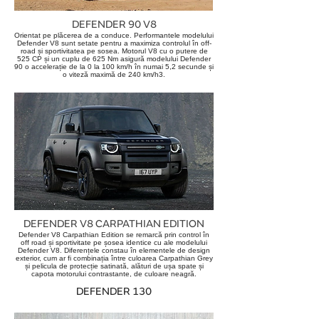
DEFENDER 90 V8
Orientat pe plăcerea de a conduce. Performantele modelului
Defender V8 sunt setate pentru a maximiza controlul în off-
road și sportivitatea pe sosea. Motorul V8 cu o putere de
525 CP și un cuplu de 625 Nm asigură modelului Defender
90 o accelerație de la 0 la 100 km/h în numai 5,2 secunde și
o viteză maximă de 240 km/h3.
DEFENDER V8
CARPATHIAN EDITION
Defender V8 Carpathian Edition se remarcă prin control în
off road și sportivitate pe șosea identice cu ale modelului
Defender V8. Diferențele constau în elementele de design
exterior, cum ar fi combinația între culoarea Carpathian Grey
și pelicula de protecție satinată, alături de ușa spate și
capota motorului contrastante, de culoare neagră.
DEFENDER 130