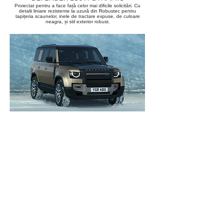
Proiectat pentru a face față celor mai dificile solicitări. Cu
detalii liniare rezistente la uzură din Robustec pentru
tapițeria scaunelor, inele de tractare expuse, de culoare
neagra, și stil exterior robust.
DEFENDER 130 X
De neoprit. În orice situație. Defender X îmbină capabilitățile
cu aspectul robust și va permite sa mergeți acolo unde nu
ați ajuns vreodată. Defender X. Cel mai robust model.