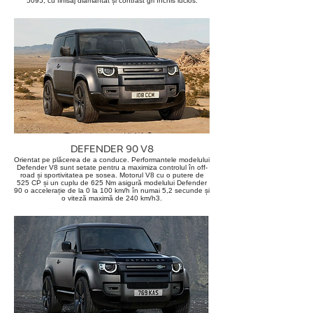
5095, cu finisaj diamantat și contrast gri închis lucios.
DEFENDER 90 V8
Orientat pe plăcerea de a conduce. Performantele modelului
Defender V8 sunt setate pentru a maximiza controlul în off-
road și sportivitatea pe sosea. Motorul V8 cu o putere de
525 CP și un cuplu de 625 Nm asigură modelului Defender
90 o accelerație de la 0 la 100 km/h în numai 5,2 secunde și
o viteză maximă de 240 km/h3.