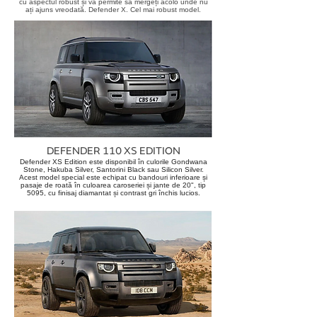
cu aspectul robust și va permite sa mergeți acolo unde nu
ați ajuns vreodată. Defender X. Cel mai robust model.
DEFENDER 110 XS EDITION
Defender XS Edition este disponibil în culorile Gondwana
Stone, Hakuba Silver, Santorini Black sau Silicon Silver.
Acest model special este echipat cu bandouri inferioare și
pasaje de roată în culoarea caroseriei și jante de 20", tip
5095, cu finisaj diamantat și contrast gri închis lucios.