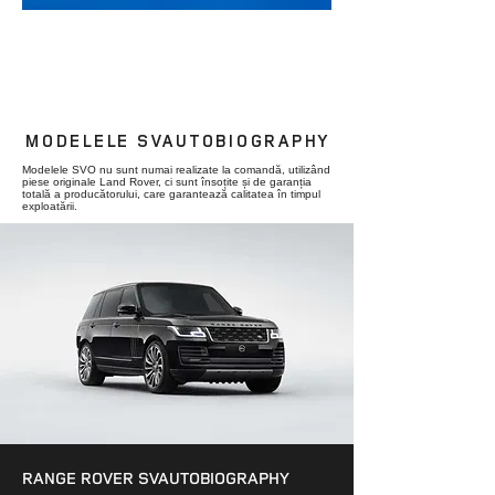
SVR - PERFORMANȚE SPORTIVE
EXTRAORDINARE
Modelul SVR este cel mai performant - un vehicul care
asigură putere, manevrabilitate și viteză extraordinară.
MODELELE SVAUTOBIOGRAPHY
Modelele SVO nu sunt numai realizate la comandă, utilizând
piese originale Land Rover, ci sunt însoțite și de garanția
totală a producătorului, care garantează calitatea în timpul
exploatării.
RANGE ROVER SVAUTOBIOGRAPHY