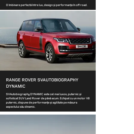
O îmbinare perfectă între lux, design și performanțe în off road.
RANGE ROVER SVAUTOBIOGRAPHY
DYNAMIC
SVAutobiography DYNAMIC este cel mai luxos, puternic și
sofisticat SUV Land Rover de până acum. Echipat cu un motor V8
puternic, dispune de performanțe și agilitate pe măsura
aspectului său dinamic.