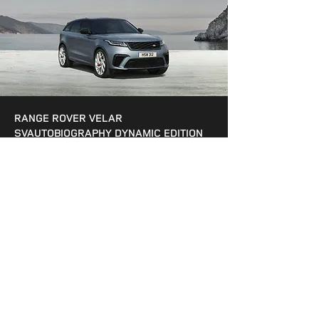
RANGE ROVER VELAR
SVAUTOBIOGRAPHY DYNAMIC EDITION
Range Rover Velar SVAutobiography Dynamic ilustrează
designului contemporan de automobile. Noua bară față cu
prizele de aer mărite, grila frontală cu un nou design, bara spate
coborâtă și ornamentele laterale accentuează imaginea elegantă
a mașinii.
CENTRUL TEHNIC SVO
Fabrica modernă SVO se remarcă prin modelele
reprezentative, ediții limitate, servicii de personalizare
specială și o vopsitorie proprie, pentru a oferi modele de
înaltă performanță și foarte luxoase.