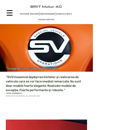
* Imaginile sunt cu titlu de prezentare.
"SVO înseamnă depășirea limitelor și realizarea de
vehicule care se vor face imediat remarcate. Nu sunt
doar modele foarte elegante. Realizăm modele de
excepție. Foarte performante și robuste."
JOHN EDWARDS
DIRECTOR GENERAL AL DIVIZIEI SVO
ADN-UL LAND ROVER