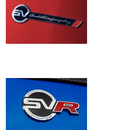
SVAUTOBIOGRAPHY – LUX LA
COTE MAXIME
Designul luxos, finisajele premium și confortul
excepțional al modelului SVAutobiography creează o
experiență la volan cu totul specială.